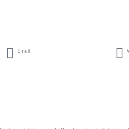
Ir
al
contenido
Email
ventas@maderaslanacional.com